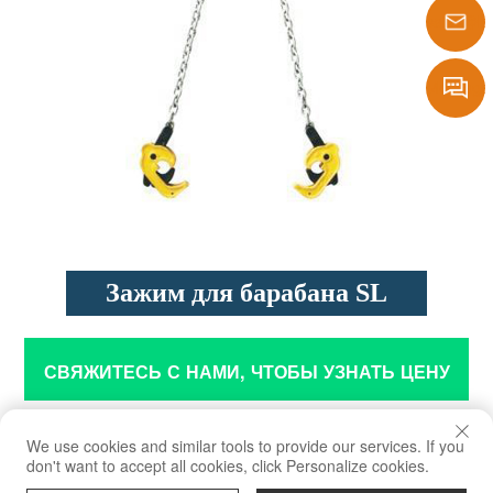
1386290
sales@laf
Message
Зажим для барабана SL
СВЯЖИТЕСЬ С НАМИ, ЧТОБЫ УЗНАТЬ ЦЕНУ
Предел рабочей нагрузки (WLL) 1T
We use cookies and similar tools to provide our services. If you
don't want to accept all cookies, click Personalize cookies.
Для безопасного подъема и транспортировки стальных