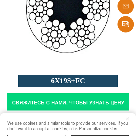
1386290
sales@laf
Message
6X19S+FC
СВЯЖИТЕСЬ С НАМИ, ЧТОБЫ УЗНАТЬ ЦЕНУ
Приложение
We use cookies and similar tools to provide our services. If you
don't want to accept all cookies, click Personalize cookies.
Порт, сталелитейный завод, нефтяная скважина, шахта и