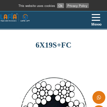
+86 13862909906
This website uses cookies
Ok
Privacy Policy
Меню
6X19S+FC
+86