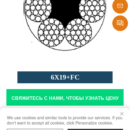
1386290
sales@laf
Message
6X19+FC
СВЯЖИТЕСЬ С НАМИ, ЧТОБЫ УЗНАТЬ ЦЕНУ
Приложение
We use cookies and similar tools to provide our services. If you
don't want to accept all cookies, click Personalize cookies.
Используется для важных машин и аппаратов