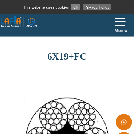
+86 13862909906
This website uses cookies
Ok
Privacy Policy
Меню
6X19+FC
+86