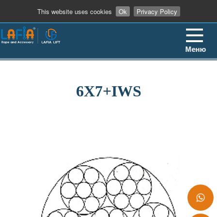
+86 13862909906
This website uses cookies
Ok
Privacy Policy
Меню
6X7+IWS
+86